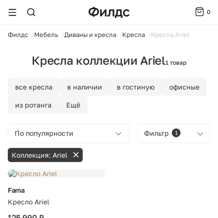
0
ойти
Филдс
Мебель
Диваны и кресла
Кресла
Кресла Ariel
Кресла коллекции Ariel
1 товар
все кресла
в наличии
в гостиную
офисные
из ротанга
Ещё
По популярности
Фильтр
1
Коллекция: Ariel
Fama
Кресло Ariel
125 990 ₽