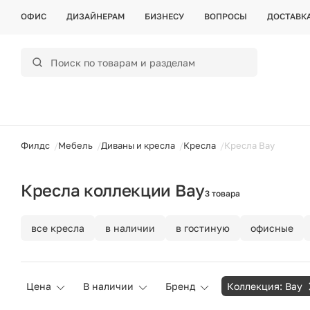
ОФИС
ДИЗАЙНЕРАМ
БИЗНЕСУ
ВОПРОСЫ
ДОСТАВК
ойти
Филдс
Мебель
Диваны и кресла
Кресла
Кресла Bay
Кресла коллекции Bay
3 товара
все кресла
в наличии
в гостиную
офисные
Цена
В наличии
Бренд
Коллекция: Bay