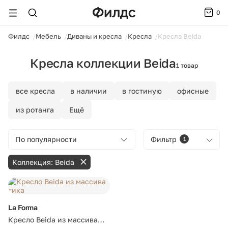
0
ойти
Филдс
Мебель
Диваны и кресла
Кресла
Кресла Beida
Кресла коллекции Beida
1 товар
все кресла
в наличии
в гостиную
офисные
из ротанга
Ещё
По популярности
Фильтр
1
Коллекция: Beida
La Forma
Кресло Beida из массива