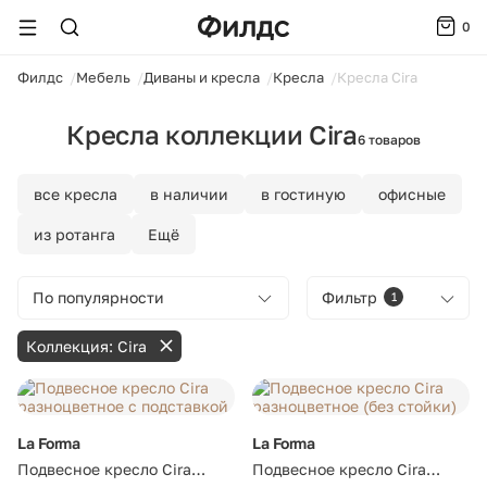
0
ойти
Филдс
Мебель
Диваны и кресла
Кресла
Кресла Cira
Кресла коллекции Cira
6 товаров
все кресла
в наличии
в гостиную
офисные
из ротанга
Ещё
По популярности
Фильтр
1
Коллекция: Cira
La Forma
La Forma
Подвесное кресло Cira
Подвесное кресло Cira