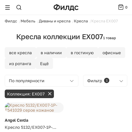
0
ойти
Филдс
Мебель
Диваны и кресла
Кресла
Кресла EX007
Кресла коллекции EX007
1 товар
все кресла
в наличии
в гостиную
офисные
из ротанга
Ещё
По популярности
Фильтр
1
Коллекция: EX007
Angel Cerda
Кресло 5132/EX007-1P-