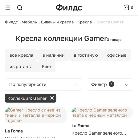
0
ойти
Филдс
Мебель
Диваны и кресла
Кресла
Кресла Gamer
Кресла коллекции Gamer
3 товара
все кресла
в наличии
в гостиную
офисные
из ротанга
Ещё
По популярности
Фильтр
1
Коллекция: Gamer
La Forma
La Forma
Кресло Gamer зеленого