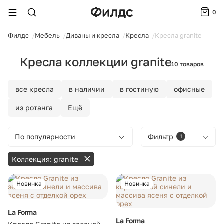
0
ойти
Филдс
Мебель
Диваны и кресла
Кресла
Кресла granite
Кресла коллекции granite
10 товаров
все кресла
в наличии
в гостиную
офисные
из ротанга
Ещё
По популярности
Фильтр
1
Коллекция: granite
Новинка
Новинка
La Forma
La Forma