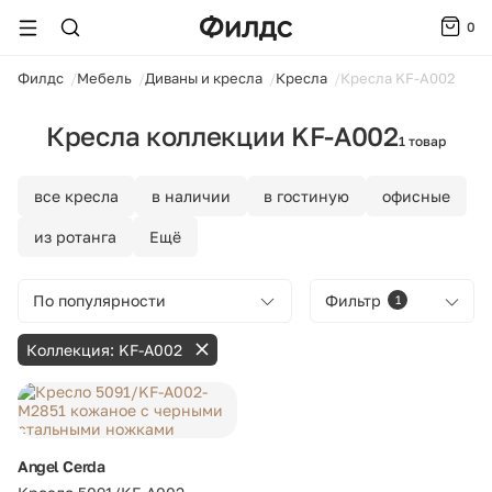
0
ойти
Филдс
Мебель
Диваны и кресла
Кресла
Кресла KF-A002
Кресла коллекции KF-A002
1 товар
все кресла
в наличии
в гостиную
офисные
из ротанга
Ещё
По популярности
Фильтр
1
Коллекция: KF-A002
Angel Cerda