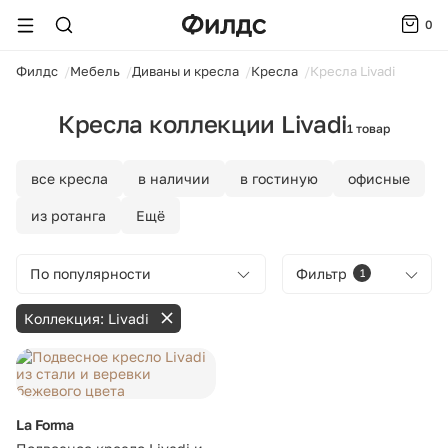
0
ойти
Филдс
Мебель
Диваны и кресла
Кресла
Кресла Livadi
Кресла коллекции Livadi
1 товар
все кресла
в наличии
в гостиную
офисные
из ротанга
Ещё
По популярности
Фильтр
1
Коллекция: Livadi
La Forma