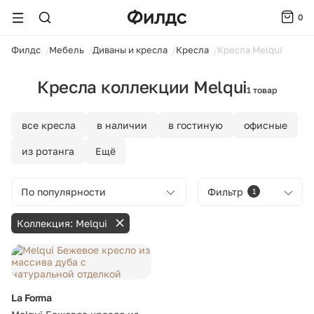
0
ойти
Филдс
Мебель
Диваны и кресла
Кресла
Кресла Melqui
Кресла коллекции Melqui
1 товар
все кресла
в наличии
в гостиную
офисные
из ротанга
Ещё
По популярности
Фильтр
1
Коллекция: Melqui
La Forma