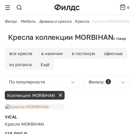
0
ойти
Филдс
Мебель
Диваны и кресла
Кресла
Кресла MORBIHAN
Кресла коллекции MORBIHAN
1 товар
все кресла
в наличии
в гостиную
офисные
из ротанга
Ещё
По популярности
Фильтр
1
Коллекция: MORBIHAN
VICAL
Кресло MORBIHAN
116 990 ₽