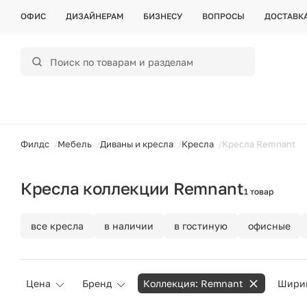
ОФИС
ДИЗАЙНЕРАМ
БИЗНЕСУ
ВОПРОСЫ
ДОСТАВК
ойти
Филдс
Мебель
Диваны и кресла
Кресла
Кресла Remnant
Кресла коллекции Remnant
1 товар
все кресла
в наличии
в гостиную
офисные
Цена
Бренд
Коллекция: Remnant
Ширин