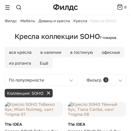
0
ойти
Филдс
Мебель
Диваны и кресла
Кресла
Кресла SOHO
Кресла коллекции SOHO
7 товаров
все кресла
в наличии
в гостиную
офисные
из ротанга
Ещё
По популярности
Фильтр
1
Коллекция: SOHO
The IDEA
The IDEA