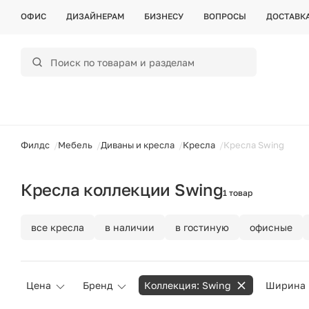
ОФИС
ДИЗАЙНЕРАМ
БИЗНЕСУ
ВОПРОСЫ
ДОСТАВК
ойти
Филдс
Мебель
Диваны и кресла
Кресла
Кресла Swing
Кресла коллекции Swing
1 товар
все кресла
в наличии
в гостиную
офисные
Цена
Бренд
Коллекция: Swing
Ширина 