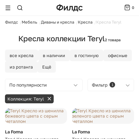
0
ойти
Филдс
Мебель
Диваны и кресла
Кресла
Кресла Teryl
Кресла коллекции Teryl
2 товара
все кресла
в наличии
в гостиную
офисные
из ротанга
Ещё
По популярности
Фильтр
1
Коллекция: Teryl
La Forma
La Forma