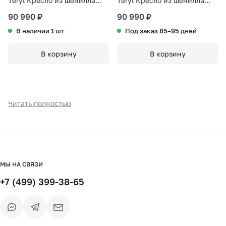
Teryl Кресло из шенилла
Teryl Кресло из шенилла
бежевого цвета с серым
зеленого цвета с серым
90 990 ₽
90 990 ₽
металлом
металлом
В наличии 1 шт
Под заказ 85–95 дней
В корзину
В корзину
Читать полностью
МЫ НА СВЯЗИ
+7 (499) 399-38-65