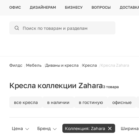
ОФИС
ДИЗАЙНЕРАМ
БИЗНЕСУ
ВОПРОСЫ
ДОСТАВК
ойти
Филдс
Мебель
Диваны и кресла
Кресла
Кресла Zahara
Кресла коллекции Zahara
3 товара
все кресла
в наличии
в гостиную
офисные
Цена
Бренд
Коллекция: Zahara
Ширина 