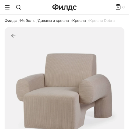
0
ойти
Филдс
Мебель
Диваны и кресла
Кресла
Кресло Debra