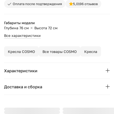
Оплата после подтверждения
5,0
196 отзывов
Габариты модели
Глубина 76 см
Высота 72 см
Все характеристики
Кресла COSMO
Все товары COSMO
Кресла
Характеристики
Основные характеристики
Доставка и сборка
Бренд:
COSMO
Москва и область
Страна бренда:
Россия
Подушки, вазы, свечи — от 1490 ₽;
Стулья, пуфы, вешалки — от 1990 ₽;
Цвет:
белый