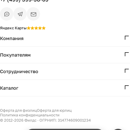
Яндекс Карты
Компания
О нас
Покупателям
Проекты
Вопросы и ответы
Контакты
Сотрудничество
Доставка и оплата
Реквизиты
Дизайнерам
Получение и возврат
Каталог
Бизнесу
Акции
Мебель
Есть вопрос?
Подбор
Уточним детали
Светильники
Оферта для физлиц
Оферта для юрлиц
Филдс в Дзене ↗
и дальнейшие шаги
Политика конфиденциальности
Декор
© 2012-
2026
Филдс · ОГРНИП: 314774609001234
Бренды