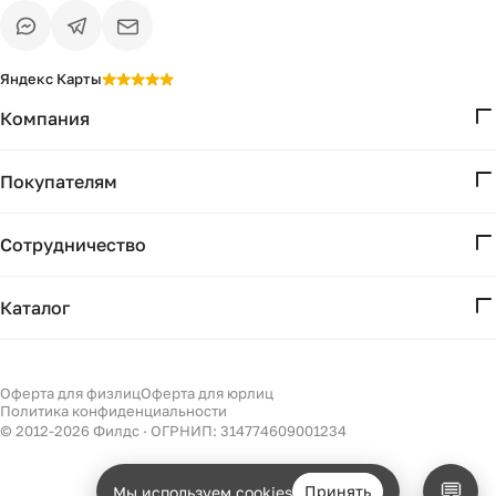
Яндекс Карты
Компания
О нас
Покупателям
Проекты
Вопросы и ответы
Контакты
Сотрудничество
Доставка и оплата
Реквизиты
Дизайнерам
Получение и возврат
Каталог
Бизнесу
Акции
Мебель
Есть вопрос?
Подбор
Уточним детали
Светильники
Оферта для физлиц
Оферта для юрлиц
Филдс в Дзене ↗
и дальнейшие шаги
Политика конфиденциальности
Декор
© 2012-
2026
Филдс · ОГРНИП: 314774609001234
Бренды
💬
Принять
Мы используем cookies