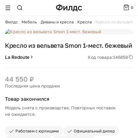
0
ойти
Филдс
Мебель
Диваны и кресла
Кресла
Кресло из вельвета 
1 / 5
Кресло из вельвета Smon 1-мест. бежевый
La Redoute
Код товара:
146658
44 550 ₽
Последняя цена продажи
Товар закончился
Модель снята с производства. Повторных поставок
не ожидается.
Работаем с юрлицами
Официальный дилер