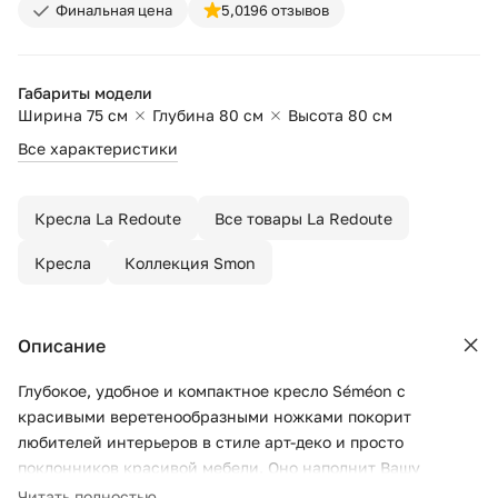
Финальная цена
5,0
196 отзывов
Габариты модели
Ширина 75 см
Глубина 80 см
Высота 80 см
Все характеристики
Кресла La Redoute
Все товары La Redoute
Кресла
Коллекция Smon
Описание
Глубокое, удобное и компактное кресло Séméon с
красивыми веретенообразными ножками покорит
любителей интерьеров в стиле арт-деко и просто
поклонников красивой мебели. Оно наполнит Вашу
гостиную пылкой чувственной атмосферой!
Читать полностью