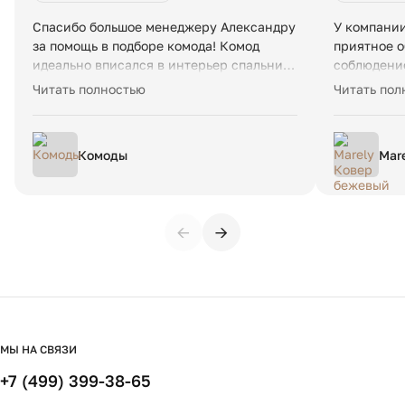
Размеры и вес упаковки:
Спасибо большое менеджеру Александру
У компании
Одна упаковка
за помощь в подборе комода! Комод
приятное о
78 x 84 x 59 см. 17 кг.
идеально вписался в интерьер спальни,
соблюдение
качество материалов отличное,
прозрачно,
Читать полностью
Читать пол
исполнен комод также очень
пришел в б
качественно. Были небольшие задержки
Рекоменду
по срокам изготовления, но в целом не
Комоды
Mar
критичные. Рекомендую данную
160
компанию.
←
→
МЫ НА СВЯЗИ
+7 (499) 399-38-65