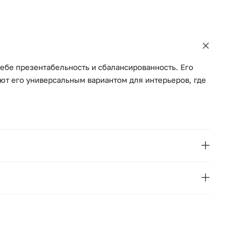
ебе презентабельность и сбалансированность. Его
ют его универсальным вариантом для интерьеров, где
VICAL
MAYUN
Испания