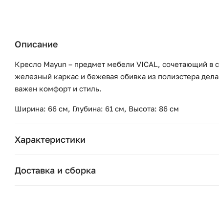
Описание
Кресло Mayun – предмет мебели VICAL, сочетающий в с
железный каркас и бежевая обивка из полиэстера дела
важен комфорт и стиль.
Ширина: 66 см, Глубина: 61 см, Высота: 86 см
Характеристики
Бренд:
Доставка и сборка
Коллекция:
Москва и область
Подушки, вазы, свечи — от 1490 ₽;
Страна бренда:
Стулья, пуфы, вешалки — от 1990 ₽;