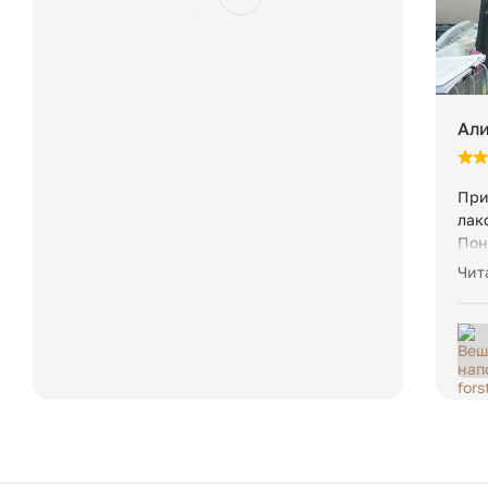
Али
При
лак
Пон
отп
Чит
Сах
упа