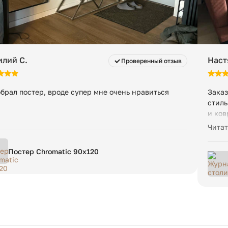
илий С.
Наст
Проверенный отзыв
брал постер, вроде супер мне очень нравиться
Заказ
стиль
и ков
гости
Читат
данны
Постер Chromatic 90х120