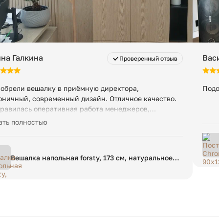
на Галкина
Вас
Проверенный отзыв
обрели вешалку в приёмную директора,
Подо
оничный, современный дизайн. Отличное качество.
равилась оперативная работа менеджеров,
равляли с помощью транспортной компании на
ать полностью
алин. Все пришло оперативно, целое, отлично
ковано. Будем приобретать еще, всем рекомендую.
Вешалка напольная forsty, 173 см, натуральное
дерево