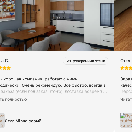
а С.
Олег
Проверенный отзыв
ь хорошая компания, работаю с ними
Здрав
одически. Очень рекомендую. Все быстро, всегда в
качес
 заказа (если под заказ что-то), доставка вовремя и
Персо
о. Возят мой любимый испанский бренд La Forma.
пожел
ть полностью
Читат
ь достойная и удобная мебель, особенно стулья и
Отли
ла.
Стул Minna серый