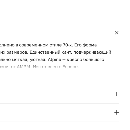
олнено в современном стиле 70-х. Его форма
их размеров. Единственный кант, подчеркивающий
льно мягкая, уютная. Alpine — кресло большого
зни, от AMPM. Изготовлен в Европе.
La Redoute
вая фанера
Франция