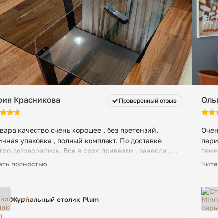
рия Красникова
Ольг
Проверенный отзыв
овара качество очень хорошее , без претензий.
Очен
ичная упаковка , полный комплект. По доставке
пери
тро договорились. Все в срок привезли , занесли ,
теме
паковали , вместе осмотрели , проверили
четк
ать полностью
Чита
плектность.
Очен
крес
Журнальный столик Plum