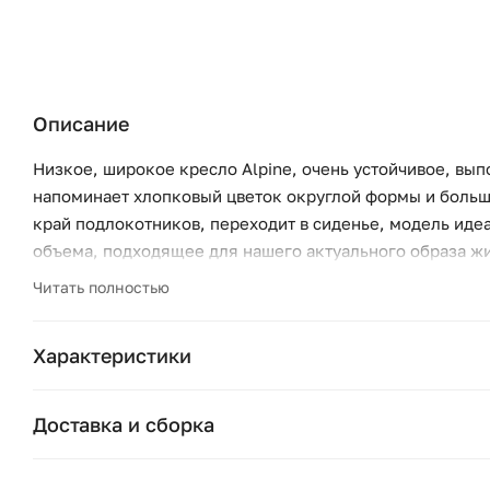
Описание
Низкое, широкое кресло Alpine, очень устойчивое, вып
напоминает хлопковый цветок округлой формы и больш
край подлокотников, переходит в сиденье, модель идеа
объема, подходящее для нашего актуального образа жи
Читать полностью
Жесткость спинки: низкая.
Жесткость сиденья: средняя.
Характеристики
Описание:
— Обивка: Велюр 100% полиэстер, 314 г/м²
Бренд:
— Каркас: массив сосны и бука, мультиплекс и березо
Доставка и сборка
— Пружинный блок: пружины Nosag и ремни
Страна бренда:
Москва и область
— Ножки: ПВХ, регулировка по высоте, В15 мм