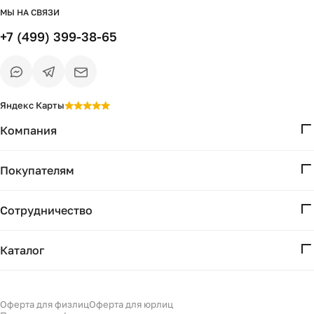
МЫ НА СВЯЗИ
+7 (499) 399-38-65
Яндекс Карты
Компания
О нас
Покупателям
Проекты
Вопросы и ответы
Контакты
Сотрудничество
Доставка и оплата
Реквизиты
Дизайнерам
Получение и возврат
Каталог
Бизнесу
Акции
Мебель
Есть вопрос?
Подбор
Уточним детали
Светильники
Оферта для физлиц
Оферта для юрлиц
Филдс в Дзене ↗
и дальнейшие шаги