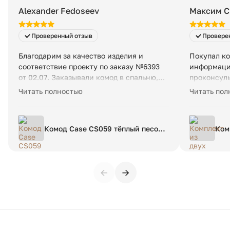
Количество упаковок:
1 шт
Alexander Fedoseev
Максим С
Размеры упаковки:
73 х 66 х 73 см
Проверенный отзыв
Провере
Вес в упаковке:
12 кг
Благодарим за качество изделия и
Покупал ко
соответствие проекту по заказу №6393
информацию
от 02.07. Заказывали комод в спальню,
проконсуль
собирал сам, так как в сборке все
параметры 
Читать полностью
Читать пол
максимально просто.
соответств
была осуще
Рекоменду
Комод Case CS059 тёплый песок
Ком
WSP 083
тка
раз
←
→