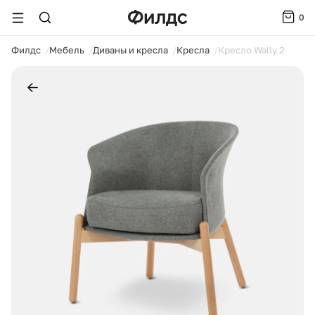
0
ойти
Филдс
Мебель
Диваны и кресла
Кресла
Кресло Wally 2