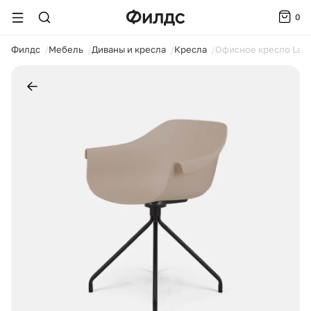
0
ойти
Филдс
Мебель
Диваны и кресла
Кресла
Офисное кресло Lazy