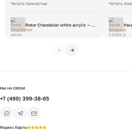
в whatsapp и на почту. Сделали быстро,
всё чётко.
Читать полностью
Читать пол
доставили вовремя, сначала показался
Сроки изго
очень большим, думал поменять что
Рекоменду
ошибся - но на потолке сразу стало
Rotor Chandelier white acrylic — L
Узк
понятно что размер как надо.
— вплотную к потолку
Рекомендую магазин.
←
→
МЫ НА СВЯЗИ
+7 (499) 399-38-65
Яндекс Карты