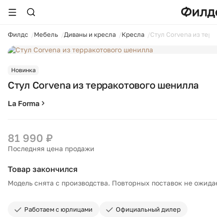
ойти
Филдс
Мебель
Диваны и кресла
Кресла
Стул Corvena из тер
Новинка
Стул Corvena из терракотового шенилла
La Forma
81 990 ₽
Последняя цена продажи
Товар закончился
Модель снята с производства. Повторных поставок не ожида
Работаем с юрлицами
Официальный дилер