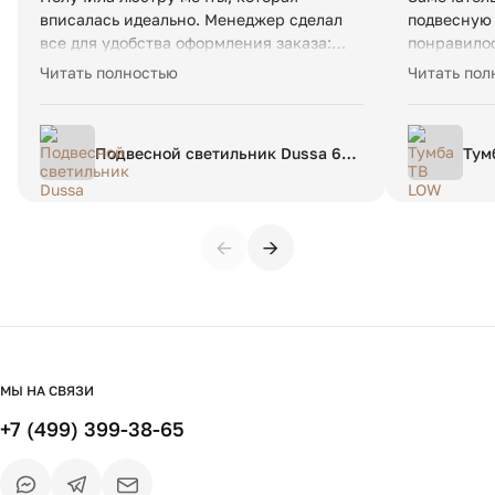
вписалась идеально. Менеджер сделал
подвесную 
все для удобства оформления заказа:
понравилос
удобная коммуникация, небольшая
заказ и да
Читать полностью
Читать пол
скидка. Задержалась доставка, но тут
срока. Спа
вопрос к таможне, скорее.
Подвесной светильник Dussa 6L
Тум
золотой металл / белый мрамор
←
→
МЫ НА СВЯЗИ
+7 (499) 399-38-65