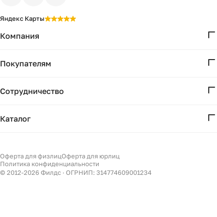
Яндекс Карты
Компания
О нас
Покупателям
Проекты
Вопросы и ответы
Контакты
Сотрудничество
Доставка и оплата
Реквизиты
Дизайнерам
Получение и возврат
Каталог
Бизнесу
Акции
Мебель
Подбор
Светильники
Оферта для физлиц
Оферта для юрлиц
Филдс в Дзене ↗
Политика конфиденциальности
Декор
© 2012-
2026
Филдс · ОГРНИП: 314774609001234
Бренды