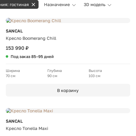
ния: гостиная
Назначение
3D модель
SANCAL
Кресло Boomerang Chill
153 990 ₽
Под заказ 85–95 дней
Ширина
Глубина
Высота
70 см
90 см
103 см
В корзину
SANCAL
Кресло Tonella Maxi