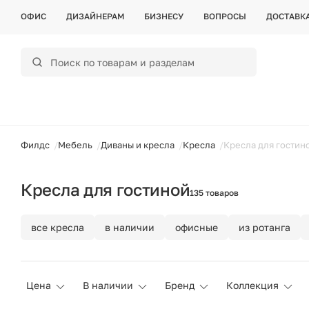
ОФИС
ДИЗАЙНЕРАМ
БИЗНЕСУ
ВОПРОСЫ
ДОСТАВК
ойти
Филдс
Мебель
Диваны и кресла
Кресла
Кресла для гостин
Кресла для гостиной
135 товаров
все кресла
в наличии
офисные
из ротанга
Цена
В наличии
Бренд
Коллекция