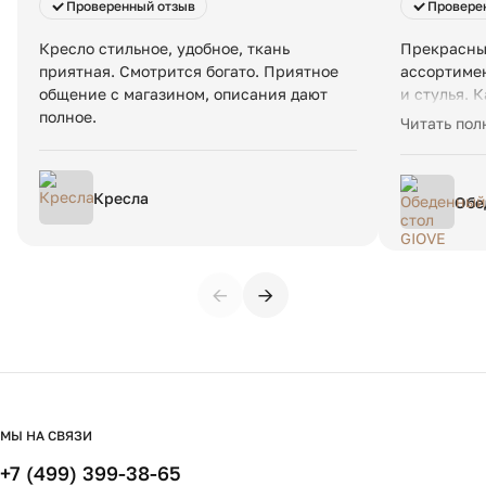
Проверенный отзыв
Провере
Кресло стильное, удобное, ткань
Прекрасны
приятная. Смотрится богато. Приятное
ассортимен
общение с магазином, описания дают
и стулья. 
полное.
Теперь о с
Читать пол
приветливы
подход ин
также прив
Кресла
Обе
стоит расс
раз
доставки. 
месяца. Ст
здесь, кон
←
→
итальянск
ковидные к
по отзывам
обещанные
Еще один н
не дозвони
звонка маг
МЫ НА СВЯЗИ
правда не 
+7 (499) 399-38-65
менее я оч