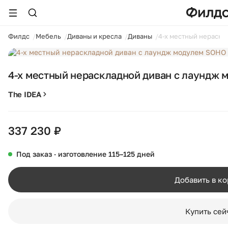
ойти
Филдс
Мебель
Диваны и кресла
Диваны
4-х местный нераскл
4-х местный нераскладной диван с лаундж
The IDEA
337 230 ₽
Под заказ · изготовление 115–125 дней
Добавить в к
Купить сей