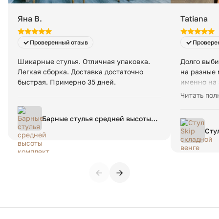
Яна В.
Tatiana
Проверенный отзыв
Провере
Шикарные стулья. Отличная упаковка.
Долго выби
Легкая сборка. Доставка достаточно
на разные 
быстрая. Примерно 35 дней.
именно на 
красивые, 
Читать пол
самое глав
сборки. В 
Барные стулья средней высоты
довольна 
комплект 2 шт Lavergne единый
Сту
спасибо Ва
размер синий
←
→