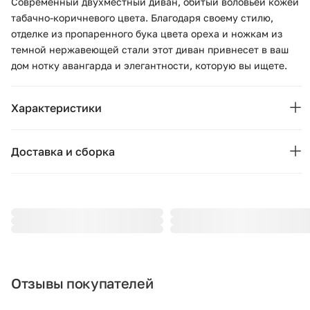
Современный двухместный диван, обитый воловьей кожей
табачно-коричневого цвета. Благодаря своему стилю,
отделке из пропаренного бука цвета ореха и ножкам из
темной нержавеющей стали этот диван привнесет в ваш
дом нотку авангарда и элегантности, которую вы ищете.
Характеристики
Бренд:
Angel Cerda
Доставка и сборка
Страна бренда:
Испания
Москва и область
Подушки, вазы, свечи — от 1490 ₽;
Ширина (см):
184
Стулья, пуфы, вешалки — от 1990 ₽;
Глубина (см):
Комоды, шкафы, стеллажи — от 3990 ₽.
86
Стоимость рассчитывается в зависимости от габаритов
Высота (см):
79
товара, количества мест, проноса и подъёма на этаж. При
Отзывы покупателей
доставке за МКАД начисляется 80 ₽ за каждый километр.
Высота сиденья (см):
45.0
Точную стоимость уточняйте у менеджера.