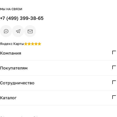
МЫ НА СВЯЗИ
+7 (499) 399-38-65
Яндекс Карты
Компания
О нас
Покупателям
Проекты
Вопросы и ответы
Контакты
Сотрудничество
Доставка и оплата
Реквизиты
Дизайнерам
Получение и возврат
Каталог
Бизнесу
Акции
Мебель
Есть вопрос?
Подбор
Уточним детали
Светильники