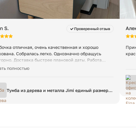
n S.
Але
Проверенный отзыв
бочка отличная, очень качественная и хорошо
Прин
кована. Собралась легко. Однозначно обращусь
крас
торно. Доставка быстрее плановой даты. Работа
еджеров тоже отличная - отвечали быстро и по делу
ать полностью
Тумба из дерева и металла Jimi единый размер
зеленый