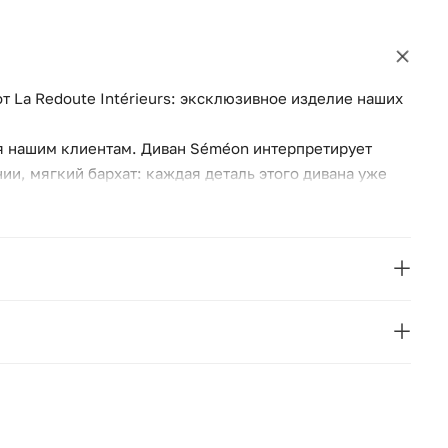
т La Redoute Intérieurs: эксклюзивное изделие наших
я нашим клиентам. Диван Séméon интерпретирует
нии, мягкий бархат: каждая деталь этого дивана уже
La Redoute
Франция
184
он. 350 г/м².