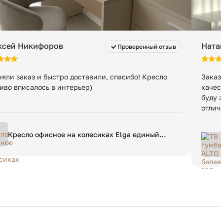
ксей Никифоров
Ната
Проверенный отзыв
яли заказ и быстро доставили, спасибо! Кресло
Заказ
иво вписалось в интерьер)
качес
буду 
отлич
Кресло офисное на колесиках Elga единый
размер бежевый