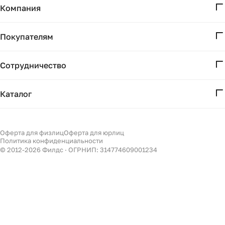
Компания
О нас
Покупателям
Проекты
Вопросы и ответы
Контакты
Сотрудничество
Доставка и оплата
Реквизиты
Дизайнерам
Получение и возврат
Каталог
Бизнесу
Акции
Мебель
Подбор
Светильники
Оферта для физлиц
Оферта для юрлиц
Филдс в Дзене ↗
Политика конфиденциальности
Декор
© 2012-
2026
Филдс · ОГРНИП: 314774609001234
Бренды