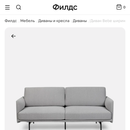
0
ойти
Филдс
Мебель
Диваны и кресла
Диваны
Диван Bebe ширина 