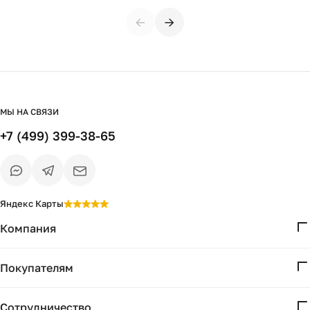
указали номер телефона в ТК, пришлось
←
→
побегать, повнимательнее пжл. В
остальном все отлично, буду заказывать
еще
МЫ НА СВЯЗИ
+7 (499) 399-38-65
Яндекс Карты
Компания
О нас
Покупателям
Проекты
Вопросы и ответы
Контакты
Сотрудничество