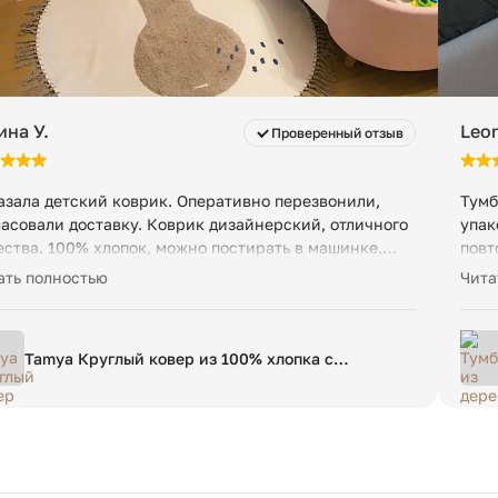
ина У.
Leon
Проверенный отзыв
азала детский коврик. Оперативно перезвонили,
Тумб
ласовали доставку. Коврик дизайнерский, отличного
упак
ества. 100% хлопок, можно постирать в машинке.
повт
лядит отлично! Все моменты прописали в чате, на
мене
ать полностью
Чита
росы отвечают быстро. Спасибо
Tamya Круглый ковер из 100% хлопка с
коричневой грушей Ø 120 см