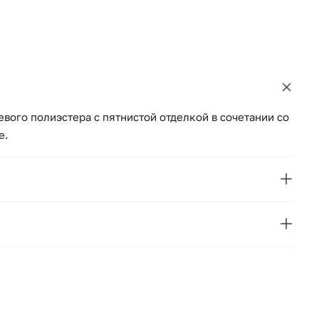
евого полиэстера с пятнистой отделкой в сочетании со
е.
VICAL
CARLTON
Испания
269