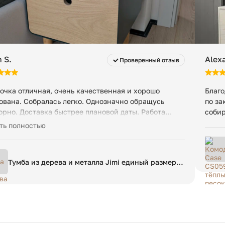
 S.
Alex
Проверенный отзыв
очка отличная, очень качественная и хорошо
Благо
ована. Собралась легко. Однозначно обращусь
по за
орно. Доставка быстрее плановой даты. Работа
собир
джеров тоже отличная - отвечали быстро и по делу
ть полностью
Тумба из дерева и металла Jimi единый размер
зеленый