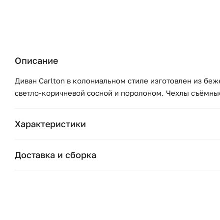
Описание
Диван Carlton в колониальном стиле изготовлен из беж
светло-коричневой сосной и поролоном. Чехлы съёмны
Характеристики
Бренд:
Доставка и сборка
Коллекция:
Москва и область
Подушки, вазы, свечи — от 1490 ₽;
Страна бренда:
Стулья, пуфы, вешалки — от 1990 ₽;
Ширина (см):
Комоды, шкафы, стеллажи — от 3990 ₽.