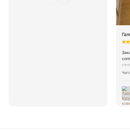
Гал
Зак
сог
кач
Выг
Чит
воп