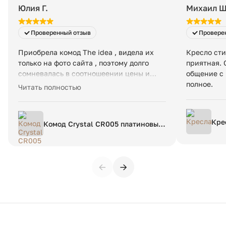
Юлия Г.
Михаил Ш
Проверенный отзыв
Провере
Приобрела комод The idea , видела их
Кресло сти
только на фото сайта , поэтому долго
приятная. 
сомневалась в соотношеении цены и
общение с 
качества . Комод превзашел все мои
полное.
Читать полностью
ожидания ! Тяжелый , добротный , с
прекрасным стилем и качественными
полозьями для ящиков. Спасибо
Кре
Комод Crystal CR005 платиновый
магазину и производителю.
RAL 7036
←
→