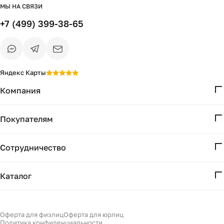
МЫ НА СВЯЗИ
+7 (499) 399-38-65
Яндекс Карты
Компания
О нас
Покупателям
Проекты
Вопросы и ответы
Контакты
Сотрудничество
Доставка и оплата
Реквизиты
Дизайнерам
Получение и возврат
Каталог
Бизнесу
Акции
Мебель
Есть вопрос?
Подбор
Уточним детали
Светильники
Оферта для физлиц
Оферта для юрлиц
Филдс в Дзене ↗
и дальнейшие шаги
Политика конфиденциальности