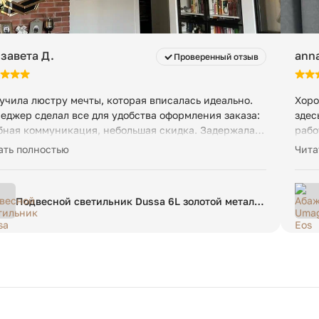
завета Д.
anna
Проверенный отзыв
учила люстру мечты, которая вписалась идеально.
Хоро
еджер сделал все для удобства оформления заказа:
здес
бная коммуникация, небольшая скидка. Задержалась
рабо
тавка, но тут вопрос к таможне, скорее.
тако
ать полностью
Чита
Подвесной светильник Dussa 6L золотой металл
/ белый мрамор