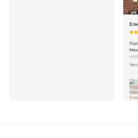
если товар занимает менее 1 м³.
Ели
Пол
Мен
удо
дос
Чит