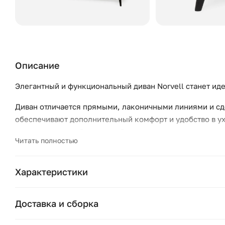
Описание
Элегантный и функциональный диван Norvell станет и
Диван отличается прямыми, лаконичными линиями и с
обеспечивают дополнительный комфорт и удобство в у
эстетично, но и облегчают уборку под диваном.
Читать полностью
Диван Norvell идеально впишется в интерьер в сканди
быть использован как дополнительное спальное местоб
Характеристики
год. Цвет: бежевый,чёрный, Глубина (см): 90, Высота (с
Бренд:
Доставка и сборка
Страна бренда:
Москва и область