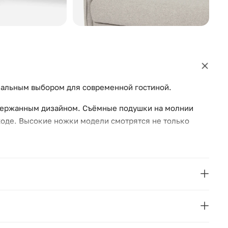
деальным выбором для современной гостиной.
держанным дизайном. Съёмные подушки на молнии
ходе. Высокие ножки модели смотрятся не только
навском или минималистичномстиле, а также может
лагодаря своему раскладному механизму. Гарантия: 1
м): 90
COSMO RED
Россия