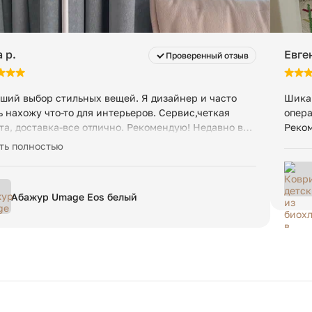
 p.
Евге
Проверенный отзыв
ший выбор стильных вещей. Я дизайнер и часто
Шика
ь нахожу что-то для интерьеров. Сервис,четкая
опера
та, доставка-все отлично. Рекомендую! Недавно вот
Реко
й светильник привезли-оригинальный, топчик👍
ть полностью
Абажур Umage Eos белый