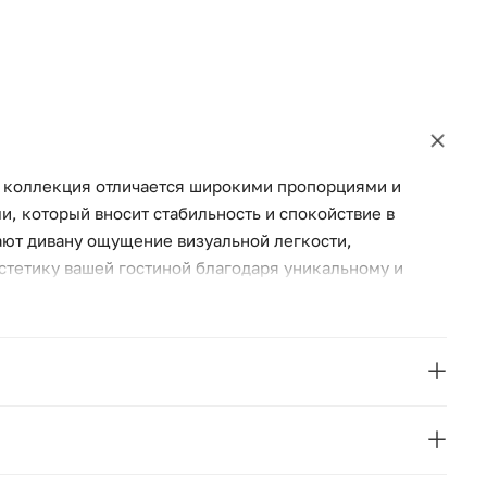
я коллекция отличается широкими пропорциями и
, который вносит стабильность и спокойствие в
ют дивану ощущение визуальной легкости,
стетику вашей гостиной благодаря уникальному и
 сочетает в себе элегантность и функциональность,
La Forma
Blok