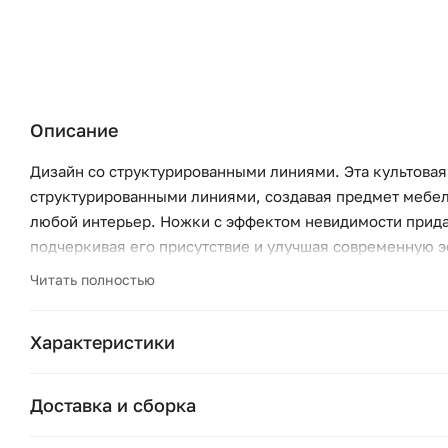
Описание
Дизайн со структурированными линиями. Эта культова
структурированными линиями, создавая предмет мебели
любой интерьер. Ножки с эффектом невидимости прида
подчеркивая его присутствие и улучшая современную э
вневременному дизайну. Обивка из шенилла. Диван Blok
Читать полностью
органично вписываясь в современные пространства.
Характеристики
Бренд:
Доставка и сборка
Коллекция:
Москва и область