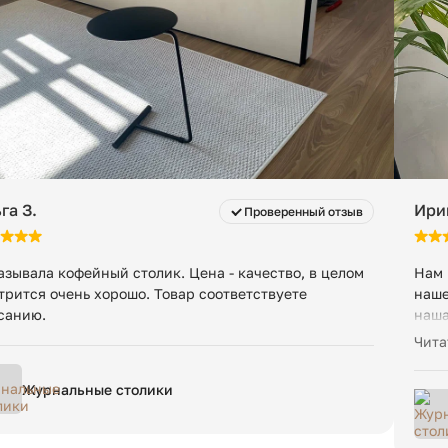
84 кг
га З.
Ири
Проверенный отзыв
азывала кофейный столик. Цена - качество, в целом
Нам 
трится очень хорошо. Товар соответствуете
наше
санию.
наша
крас
Чита
Нов
Журнальные столики