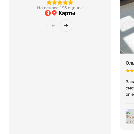
если товар занимает менее 1 м³.
На основе 196 оценок
Вес в упаковке:
←
→
Оль
Зак
смо
опи