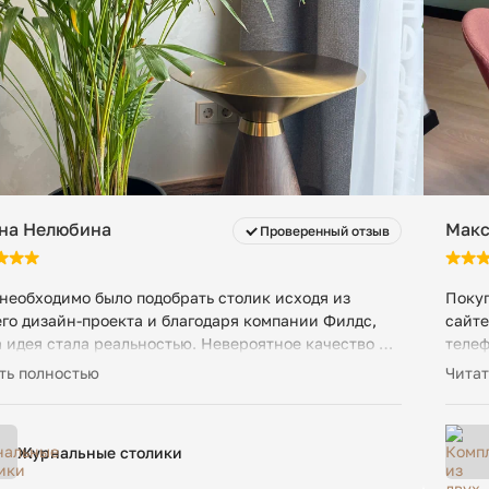
на Нелюбина
Макс
Проверенный отзыв
необходимо было подобрать столик исходя из
Покуп
го дизайн-проекта и благодаря компании Филдс,
сайте
 идея стала реальностью. Невероятное качество и
телеф
ота 😍 и порадовала скорость доставки в
соотв
ть полностью
Читат
осибирск
осуще
Журнальные столики