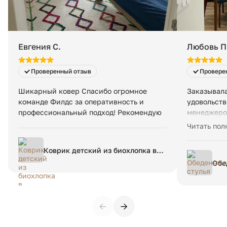
стоимость — 200 ₽ в сутки за заказ, даже если товар
Упаковка 3: 32 х 70 х 182 см
занимает менее 1 м³.
Вес в упаковке:
106 кг
Евгения С.
Любовь П
Проверенный отзыв
Провере
Шикарный ковер Спасибо огромное
Заказывала
команде Филдс за оперативность и
удовольств
профессиональный подход! Рекомендую
менеджеро
самого тов
Читать пол
Шикарно вп
удовольст
Коврик детский из биохлопка в
буду возвр
берберском стиле Dybala 120 x
Обе
180 см разноцветный
←
→