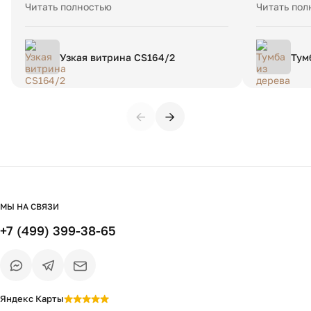
всё чётко. Качество мебели на высоте.
Доставка б
Читать полностью
Читать пол
Сроки изготовления не нарушили.
менеджеров
Рекомендую компанию!
быстро и п
Узкая витрина CS164/2
Тум
еди
←
→
МЫ НА СВЯЗИ
+7 (499) 399-38-65
Яндекс Карты