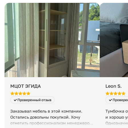
Сборка:
Минимальная стоимость — 200 ₽ в сутки за заказ, даже если 
Артикул:
Количество упаковок:
Размеры упаковки:
Вес в упаковке:
МЦОТ ЭГИДА
Leon S.
Проверенный отзыв
Провере
Заказывал мебель в этой компании.
Тумбочка о
Остались довольны покупкой. Хочу
и хорошо у
отметить профессионализм менеджеров,
Однозначно