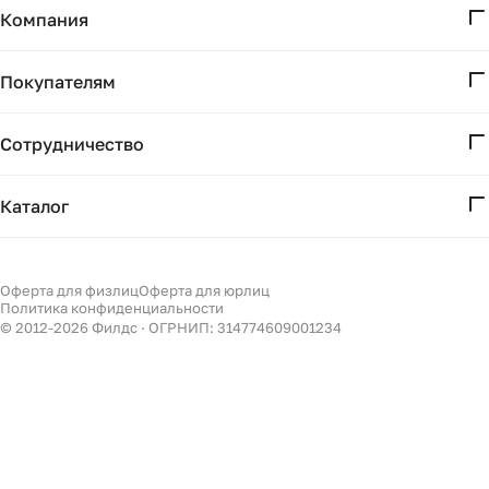
Компания
О нас
Покупателям
Проекты
Вопросы и ответы
Контакты
Сотрудничество
Доставка и оплата
Реквизиты
Дизайнерам
Получение и возврат
Каталог
Бизнесу
Акции
Мебель
Подбор
Светильники
Оферта для физлиц
Оферта для юрлиц
Филдс в Дзене ↗
Политика конфиденциальности
Декор
© 2012-
2026
Филдс · ОГРНИП: 314774609001234
Бренды