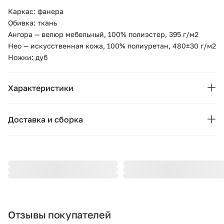
Каркас: фанера
Обивка: ткань
Ангора — велюр мебельный, 100% полиэстер, 395 г/м2
Нео — искусственная кожа, 100% полиуретан, 480±30 г/м2
Ножки: дуб
Характеристики
Бренд:
Ellipse
Доставка и сборка
Коллекция:
Basic
Москва и область
Подушки, вазы, свечи — от 1490 ₽;
Страна бренда:
Россия
Стулья, пуфы, вешалки — от 1990 ₽;
Ширина (см):
Комоды, шкафы, стеллажи — от 3990 ₽.
140
Стоимость рассчитывается в зависимости от габаритов
Глубина (см):
44
товара, количества мест, проноса и подъёма на этаж. При
Отзывы покупателей
доставке за МКАД начисляется 80 ₽ за каждый километр.
Высота (см):
44