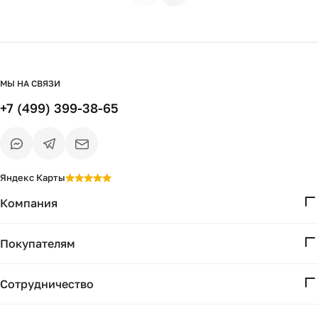
освещении,
низ хорошо
led лампы,
управлять.
МЫ НА СВЯЗИ
+7 (499) 399-38-65
Яндекс Карты
Компания
О нас
Покупателям
Проекты
Вопросы и ответы
Контакты
Сотрудничество
Доставка и оплата
Реквизиты
Дизайнерам
Получение и возврат