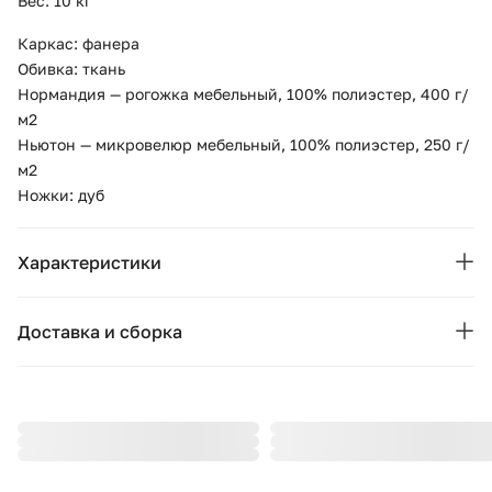
Вес: 10 кг
Каркас: фанера
Обивка: ткань
Нормандия — рогожка мебельный, 100% полиэстер, 400 г/
м2
Ньютон — микровелюр мебельный, 100% полиэстер, 250 г/
м2
Ножки: дуб
Характеристики
Бренд:
Ellipse
Доставка и сборка
Коллекция:
Basic
Москва и область
Подушки, вазы, свечи — от 1490 ₽;
Страна бренда:
Россия
Стулья, пуфы, вешалки — от 1990 ₽;
Ширина (см):
Комоды, шкафы, стеллажи — от 3990 ₽.
140