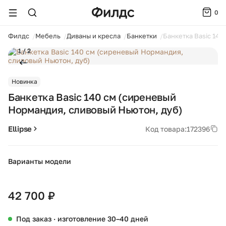
0
ойти
Филдс
Мебель
Диваны и кресла
Банкетки
Банкетка Basic 140
1 / 2
Новинка
Банкетка Basic 140 см (сиреневый
Нормандия, сливовый Ньютон, дуб)
Ellipse
Код товара:
172396
Варианты модели
+18
42 700 ₽
Под заказ · изготовление 30–40 дней