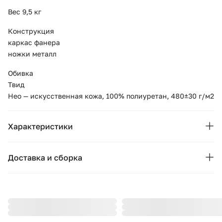
Вес 9,5 кг
Конструкция
каркас фанера
ножки металл
Обивка
Твид
Нео — искусственная кожа, 100% полиуретан, 480±30 г/м2
Характеристики
Бренд:
Ellipse
Доставка и сборка
Коллекция:
Basic
Москва и область
Подушки, вазы, свечи — от 1490 ₽;
Страна бренда:
Россия
Стулья, пуфы, вешалки — от 1990 ₽;
Ширина (см):
Комоды, шкафы, стеллажи — от 3990 ₽.
80