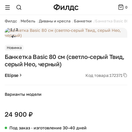
0
ойти
Филдс
Мебель
Диваны и кресла
Банкетки
Банкетка Basic 80 
1 / 2
Новинка
Банкетка Basic 80 см (светло-серый Твид,
серый Нео, черный)
Ellipse
Код товара:
172371
Варианты модели
+40
24 900 ₽
Под заказ · изготовление 30–40 дней