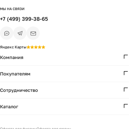
МЫ НА СВЯЗИ
+7 (499) 399-38-65
Яндекс Карты
Компания
О нас
Покупателям
Проекты
Вопросы и ответы
Контакты
Сотрудничество
Доставка и оплата
Реквизиты
Дизайнерам
Получение и возврат
Каталог
Бизнесу
Акции
Мебель
Есть вопрос?
Подбор
Уточним детали
Светильники
Оферта для физлиц
Оферта для юрлиц