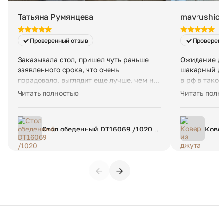
Высота (см):
40
Татьяна Румянцева
mavrushic
Вес товара:
12 кг
Проверенный отзыв
Провере
Заказывала стол, пришел чуть раньше
Ожидание д
заявленного срока, что очень
шакарный д
порадовало, выглядит еще лучше, чем на
в рф в так
картинке - я очень довольна!
цвета в рф
Читать полностью
Читать пол
еще нескол
Стол обеденный DT16069 /1020
Ков
Ø130
dia
←
→