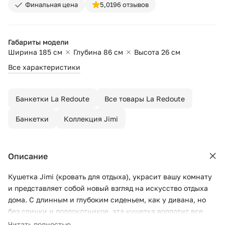
Финальная цена
5,0
196 отзывов
Габариты модели
Ширина 185 см
Глубина 86 см
Высота 26 см
Все характеристики
Банкетки La Redoute
Все товары La Redoute
Банкетки
Коллекция Jimi
Описание
Кушетка Jimi (кровать для отдыха), украсит вашу комнату
и представляет собой новый взгляд на искусство отдыха
дома. С длинным и глубоким сиденьем, как у дивана, но
без спинки и подлокотников, эта кушетка воплотит все
ваши фантазии: рядом с диваном, для просмотра
Читать полностью