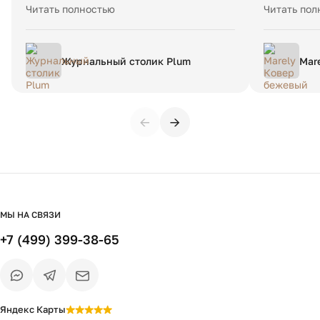
договорились. Все в срок привезли ,
прозрачно,
Читать полностью
Читать пол
занесли , распаковали , вместе
пришел в б
осмотрели , проверили комплектность.
Рекоменду
Журнальный столик Plum
Mar
160
←
→
МЫ НА СВЯЗИ
+7 (499) 399-38-65
Яндекс Карты