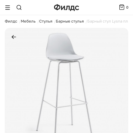
0
ойти
Филдс
Мебель
Стулья
Барные стулья
Барный стул Lysna плас