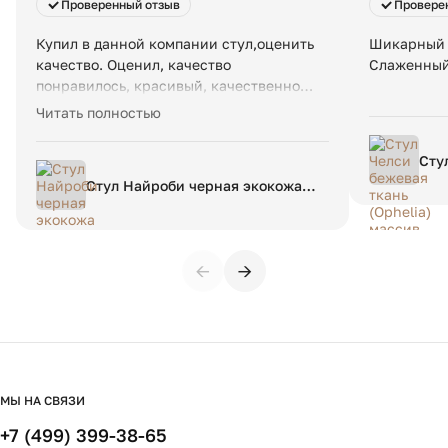
Проверенный отзыв
Провере
Купил в данной компании стул,оценить
Шикарный 
качество. Оценил, качество
Слаженный 
понравилось, красивый, качественно
изготовленный стул. Теперь о компании.
Читать полностью
Общение легкое, приятное, отвечают
быстро, на все вопросы, просьбы
Сту
отвечают. Есть несколько мелких
(Oph
Стул Найроби черная экокожа
замечаний: 1. Перед отправкой просьба
ножки черные
проверять фурнитуру, мне не доложили
винт 2. При отправке неправильно
указали номер телефона в ТК, пришлось
←
→
побегать, повнимательнее пжл. В
остальном все отлично, буду заказывать
еще
МЫ НА СВЯЗИ
+7 (499) 399-38-65