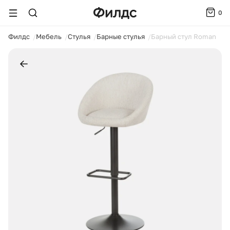
0
ойти
Филдс
Мебель
Стулья
Барные стулья
Барный стул Roman