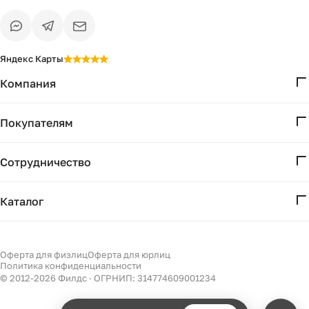
Яндекс Карты
Компания
О нас
Покупателям
Проекты
Вопросы и ответы
Контакты
Сотрудничество
Доставка и оплата
Реквизиты
Дизайнерам
Получение и возврат
Каталог
Бизнесу
Акции
Мебель
Есть вопрос?
Подбор
Уточним детали
Светильники
Оферта для физлиц
Оферта для юрлиц
Филдс в Дзене ↗
и дальнейшие шаги
Политика конфиденциальности
Декор
© 2012-
2026
Филдс · ОГРНИП: 314774609001234
Бренды