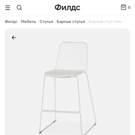
0
ойти
Филдс
Мебель
Стулья
Барные стулья
Барный стул Vivo