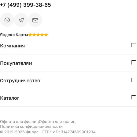
+7 (499) 399-38-65
Яндекс Карты
Компания
О нас
Покупателям
Проекты
Вопросы и ответы
Контакты
Сотрудничество
Доставка и оплата
Реквизиты
Дизайнерам
Получение и возврат
Каталог
Бизнесу
Акции
Мебель
Есть вопрос?
Подбор
Уточним детали
Светильники
Оферта для физлиц
Оферта для юрлиц
Филдс в Дзене ↗
и дальнейшие шаги
Политика конфиденциальности
Декор
© 2012-
2026
Филдс · ОГРНИП: 314774609001234