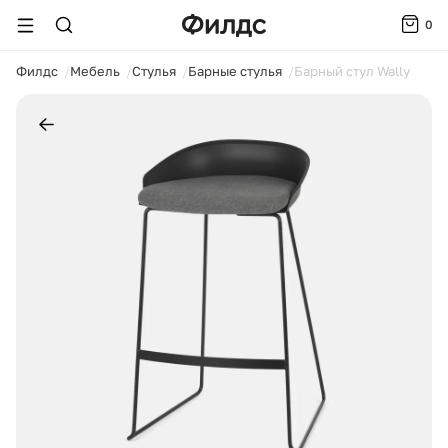
0
ойти
Филдс
Мебель
Стулья
Барные стулья
Барный стул Wally