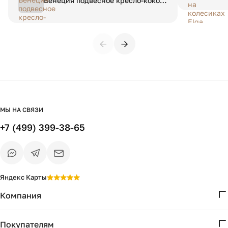
Венеция подвесное кресло-кокон
ключи для сборки и понятная
качели из искусственного
инструкция. Собрал за 20 мин., дольше
ротанга, цвет бронзовый с
распаковывал.
бежевой подушкой
←
→
МЫ НА СВЯЗИ
+7 (499) 399-38-65
Яндекс Карты
Компания
О нас
Покупателям