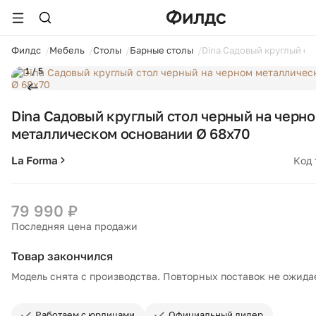
ойти
Филдс
Мебель
Столы
Барные столы
Dina Садовый круглый с
1 / 5
Dina Садовый круглый стол черный на черн
металлическом основании Ø 68x70
La Forma
Код 
79 990 ₽
Последняя цена продажи
Товар закончился
Модель снята с производства. Повторных поставок не ожида
Работаем с юрлицами
Официальный дилер