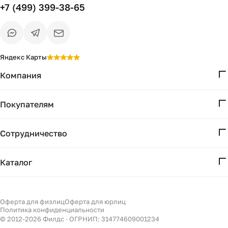
+7 (499) 399-38-65
Яндекс Карты
Компания
О нас
Покупателям
Проекты
Вопросы и ответы
Контакты
Сотрудничество
Доставка и оплата
Реквизиты
Дизайнерам
Получение и возврат
Каталог
Бизнесу
Акции
Мебель
Подбор
Светильники
Оферта для физлиц
Оферта для юрлиц
Филдс в Дзене ↗
Политика конфиденциальности
Декор
© 2012-
2026
Филдс · ОГРНИП: 314774609001234