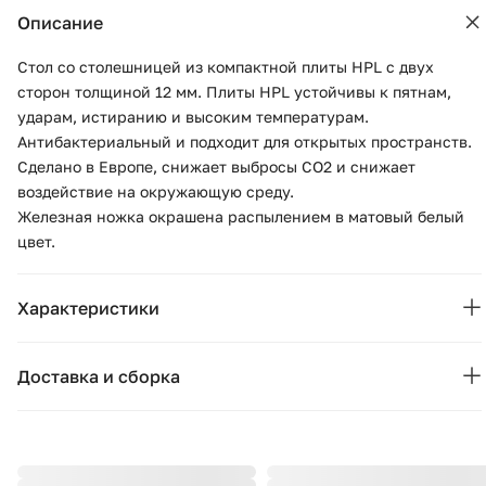
Описание
Стол со столешницей из компактной плиты HPL с двух
сторон толщиной 12 мм. Плиты HPL устойчивы к пятнам,
ударам, истиранию и высоким температурам.
Антибактериальный и подходит для открытых пространств.
Сделано в Европе, снижает выбросы CO2 и снижает
воздействие на окружающую среду.
Железная ножка окрашена распылением в матовый белый
цвет.
Характеристики
Основные характеристики
Доставка и сборка
Бренд:
La Forma
Москва и область
Страна бренда:
Испания
Подушки, вазы, свечи — от 1490 ₽;
Стулья, пуфы, вешалки — от 1990 ₽;
Коллекция:
Dina