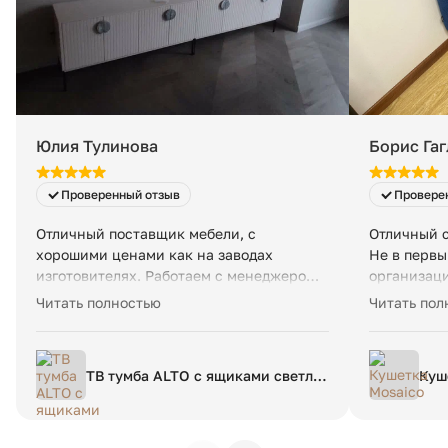
Вес в упаковке:
Юлия Тулинова
Борис Гаг
Проверенный отзыв
Провере
Отличный поставщик мебели, с
Отличный 
хорошими ценами как на заводах
Не в первы
изготовителях. Работаем с менеджером
организац
Александром, делает все быстро,
обратная с
Читать полностью
Читать пол
понимающий человек, даже для самых
сложных клиентов. Качество хорошее,
работа отличная 👍🏼
ТВ тумба ALTO с ящиками светло-
Куш
серая