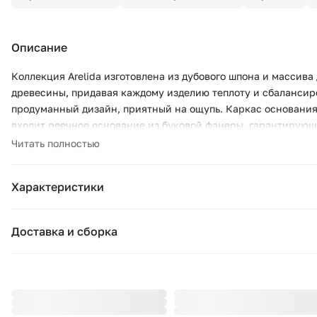
Описание
Коллекция Arelida изготовлена из дубового шпона и массива
древесины, придавая каждому изделию теплоту и сбалансир
продуманный дизайн, приятный на ощупь. Каркас основания 
входит реечное основание из буковой фанеры, гарантирую
Читать полностью
Характеристики
Бренд:
Доставка и сборка
Коллекция:
Москва и область
Подушки, вазы, свечи — от 1490 ₽;
Страна бренда:
Стулья, пуфы, вешалки — от 1990 ₽;
Ширина (см):
Комоды, шкафы, стеллажи — от 3990 ₽.