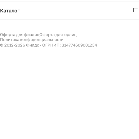
Дизайнерам
Получение и возврат
Каталог
Бизнесу
Акции
Мебель
Подбор
Светильники
Оферта для физлиц
Оферта для юрлиц
Филдс в Дзене ↗
Политика конфиденциальности
Декор
© 2012-
2026
Филдс · ОГРНИП: 314774609001234
Бренды