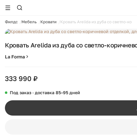
ойти
Филдс
Мебель
Кровати
Кровать Arelida из дуба со светло-кор
1 / 12
Кровать Arelida из дуба со светло-коричнев
La Forma
333 990 ₽
Под заказ · доставка 85–95 дней