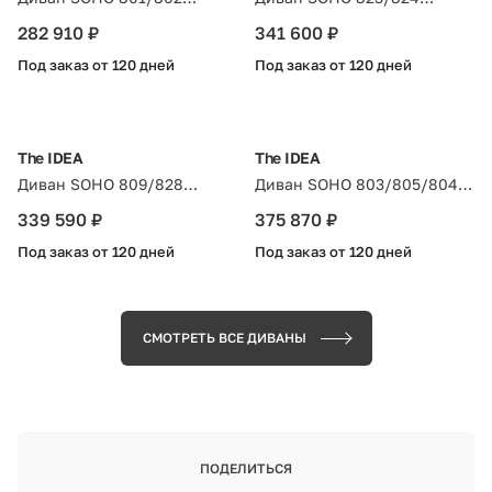
Тёмный бук, Gravitacia 06,
Натуральный бук, Bentley
282 910 ₽
341 600 ₽
кант Enigma 04
04, кант Enigma 06
Под заказ от 120 дней
Под заказ от 120 дней
The IDEA
The IDEA
Диван SOHO 809/828
Диван SOHO 803/805/804
Тобакко бук, Bentley Beige,
Натуральный бук, Enigma
339 590 ₽
375 870 ₽
кант Enigma 07
05, кант Enigma 03
Под заказ от 120 дней
Под заказ от 120 дней
СМОТРЕТЬ ВСЕ ДИВАНЫ
ПОДЕЛИТЬСЯ