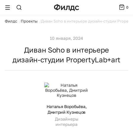
0
ойти
Филдс
Проекты
Диван Soho в интерьере дизайн-студии Property
10 января, 2024
Диван Soho в интерьере
дизайн-студии PropertyLab+art
Наталья Воробьёва,
Дмитрий Кузнецов
Дизайнеры
интерьера