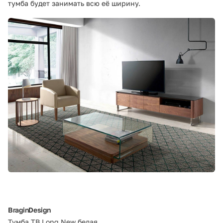
тумба будет занимать всю её ширину.
BraginDesign
Тумба ТВ Long New белая